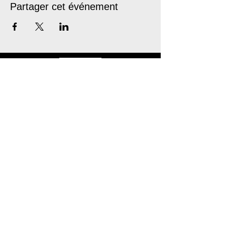
Partager cet événement
Les Lubies
L'équipe
Créations
Tournée
Médiation
ESPACE PRO
Les Lubies
Bordeaux, Gironde (33)
leslubieslubies@gmail.com
06 60 89 80 10