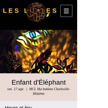
LES LUBIES
Enfant d'Éléphant
ven. 17 sept.
  |  
MCL Ma bohème Charleville-
Mézières
Heure et lieu