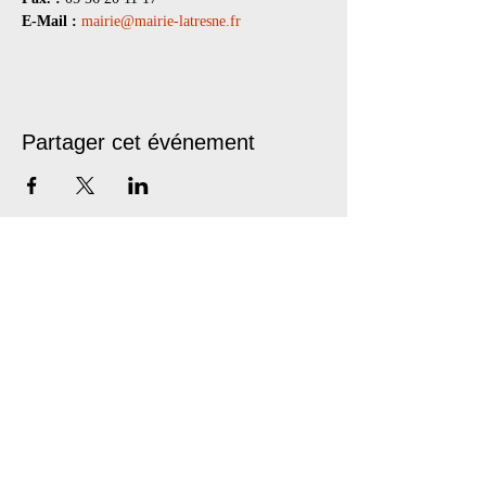
E-Mail :
mairie@mairie-latresne.fr
Partager cet événement
Les Lubies
L'équipe
Créations
Tournée
Médiation
ESPACE PRO
Les Lubies