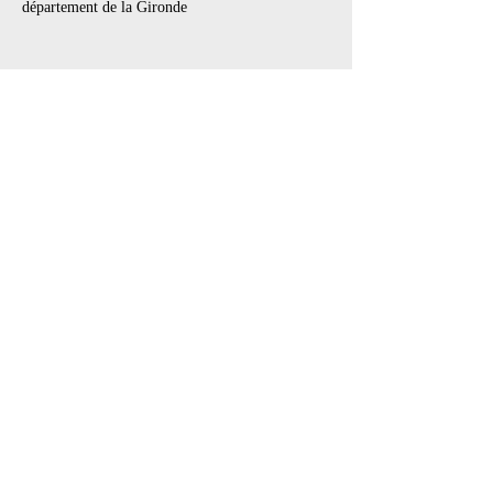
département de la Gironde
Partager cet événement
Les Lubies
L'équipe
Créations
Tournée
Médiation
ESPACE PRO
Les Lubies
Bordeaux, Gironde (33)