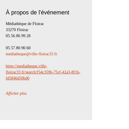
À propos de l'événement
Médiathèque de Floirac
33270 Floirac
05.56.86.99.28
05.57.80.90.60
mediatheque@ville-floirac33.fr
https://mediatheque.ville-
floirac33.fr/search/f54c359b-75cf-42a3-8f1b-
fd5846d50bd0
Afficher plus
Partager cet événement