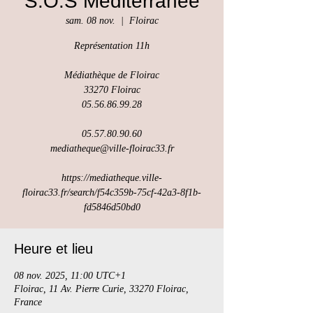
S.O.S Méditerranée
sam. 08 nov.
  |  
Floirac
Représentation 11h
Médiathèque de Floirac
33270 Floirac
05.56.86.99.28
05.57.80.90.60
mediatheque@ville-floirac33.fr
https://mediatheque.ville-
floirac33.fr/search/f54c359b-75cf-42a3-8f1b-
fd5846d50bd0
Heure et lieu
08 nov. 2025, 11:00 UTC+1
Floirac, 11 Av. Pierre Curie, 33270 Floirac,
France