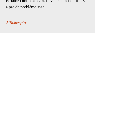
certaine confiance dans l’avenir « puisqu’il n’y 
a pas de problème sans…
Afficher plus
Partager cet événement
Les Lubies
L'équipe
Créations
Tournée
Médiation