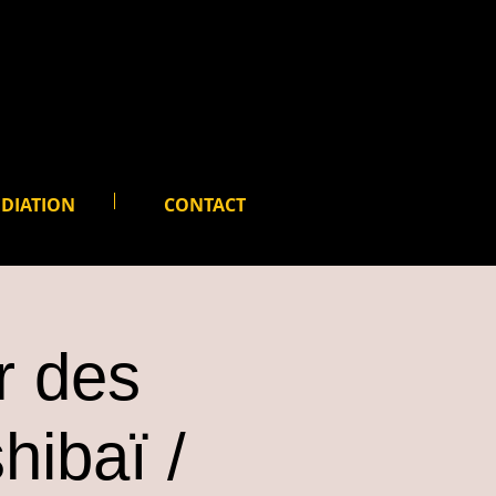
S
DIATION
CONTACT
r des
hibaï /