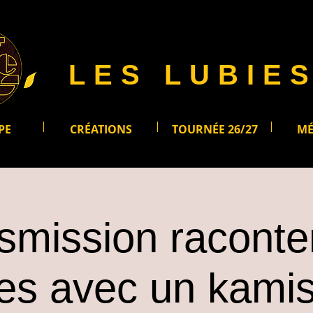
LES LUBIE
PE
CRÉATIONS
TOURNÉE 26/27
MÉ
smission raconte
res avec un kamis