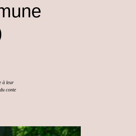
mune
)
e à leur
 du conte